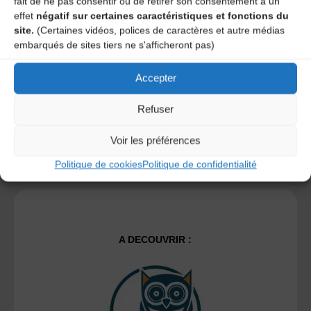
fait de ne pas consentir ou de retirer son consentement a un
Save my name, email, and site URL in my browser for next
effet
négatif sur certaines caractéristiques et fonctions du
time I post a comment.
site.
(Certaines vidéos, polices de caractères et autre médias
embarqués de sites tiers ne s'afficheront pas)
Ce site utilise Akismet pour réduire les indésirables.
En
Accepter
savoir plus sur la façon dont les données de vos
commentaires sont traitées
.
Refuser
Voir les préférences
Politique de cookies
Politique de confidentialité
A DECOUVRIR :