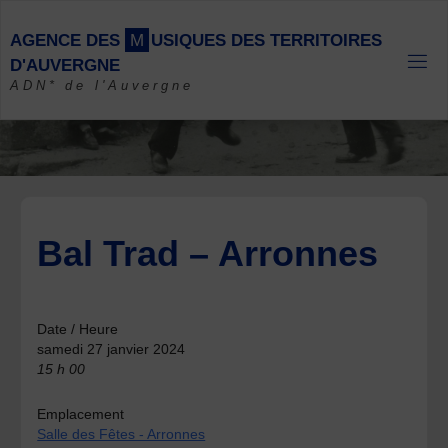
Skip
to
A
G
E
N
C
E
D
E
S
M
U
S
I
Q
U
E
S
D
E
S
T
E
R
R
I
T
O
I
R
E
S
content
D
'
A
U
V
E
R
G
N
E
ADN* de l'Auvergne
Bal Trad – Arronnes
Date / Heure
samedi 27 janvier 2024
15 h 00
Emplacement
Salle des Fêtes - Arronnes