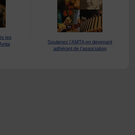
ès les
Soutenez l'AMTA en devenant
’Amta
adhérant de l'association