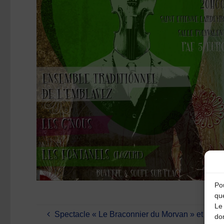
Pou
qu
Le 
Spectacle « Le Braconnier du Morvan » et Bal 
do