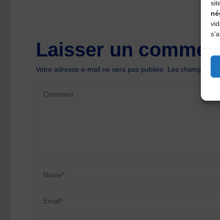
sit
né
vi
s'a
Laisser un comment
Votre adresse e-mail ne sera pas publiée.
Les champs oblig