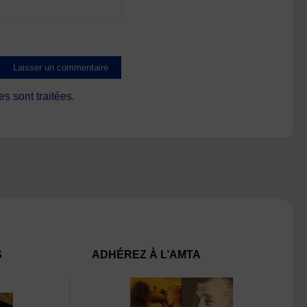
s sont traitées
.
S
ADHÉREZ À L’AMTA