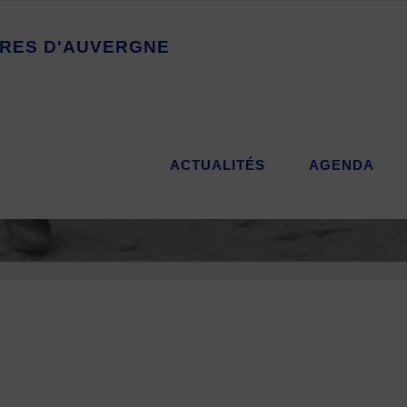
R
E
S
D
'
A
U
V
E
R
G
N
E
ACTUALITÉS
AGENDA