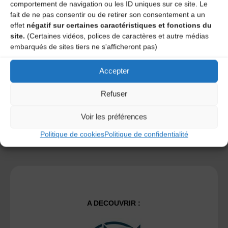
comportement de navigation ou les ID uniques sur ce site. Le
fait de ne pas consentir ou de retirer son consentement a un
effet
négatif sur certaines caractéristiques et fonctions du
Save my name, email, and site URL in my browser for next
site.
(Certaines vidéos, polices de caractères et autre médias
time I post a comment.
embarqués de sites tiers ne s'afficheront pas)
Accepter
Ce site utilise Akismet pour réduire les indésirables.
En
savoir plus sur la façon dont les données de vos
Refuser
commentaires sont traitées
.
Voir les préférences
Politique de cookies
Politique de confidentialité
A DECOUVRIR :