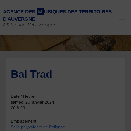
Skip
to
A
G
E
N
C
E
D
E
S
M
U
S
I
Q
U
E
S
D
E
S
T
E
R
R
I
T
O
I
R
E
S
content
D
'
A
U
V
E
R
G
N
E
ADN* de l'Auvergne
Bal Trad
Date / Heure
samedi 20 janvier 2024
20 h 30
Emplacement
Salle polyvalente de Polignac