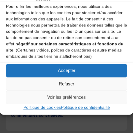
Pour offrir les meilleures expériences, nous utilisons des
technologies telles que les cookies pour stocker et/ou accéder
aux informations des appareils. Le fait de consentir à ces
technologies nous permettra de traiter des données telles que le
comportement de navigation ou les ID uniques sur ce site. Le
fait de ne pas consentir ou de retirer son consentement a un
effet
négatif sur certaines caractéristiques et fonctions du
site.
(Certaines vidéos, polices de caractères et autre médias
embarqués de sites tiers ne s'afficheront pas)
Accepter
Save my name, email, and site URL in my browser for next
time I post a comment.
Refuser
Voir les préférences
Ce site utilise Akismet pour réduire les indésirables.
En
Politique de cookies
Politique de confidentialité
savoir plus sur la façon dont les données de vos
commentaires sont traitées
.