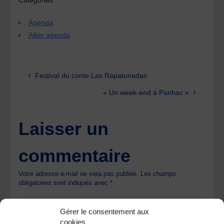
Agenda
Allier agenda
Festival du conte Las Rapatonadas
« Un week-end à Panhac »
Laisser un
commentaire
Votre adresse e-mail ne sera pas publiée.
Les champs
obligatoires sont indiqués avec
*
Gérer le consentement aux
cookies