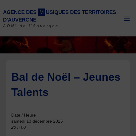
Skip
to
A
G
E
N
C
E
D
E
S
M
U
S
I
Q
U
E
S
D
E
S
T
E
R
R
I
T
O
I
R
E
S
content
D
'
A
U
V
E
R
G
N
E
ADN* de l'Auvergne
Bal de Noël – Jeunes
Talents
Date / Heure
samedi 13 décembre 2025
20 h 00