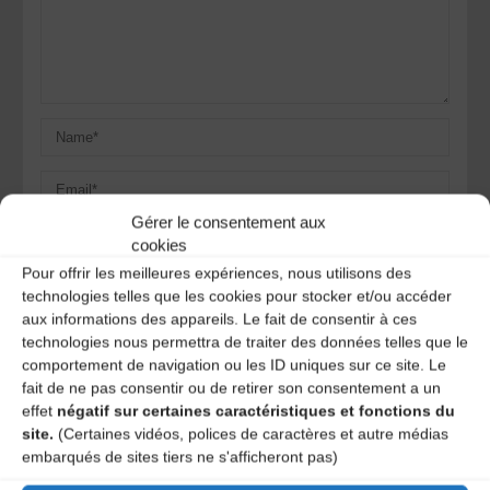
Gérer le consentement aux
cookies
Pour offrir les meilleures expériences, nous utilisons des
Save my name, email, and site URL in my browser for next
technologies telles que les cookies pour stocker et/ou accéder
time I post a comment.
aux informations des appareils. Le fait de consentir à ces
technologies nous permettra de traiter des données telles que le
comportement de navigation ou les ID uniques sur ce site. Le
fait de ne pas consentir ou de retirer son consentement a un
Ce site utilise Akismet pour réduire les indésirables.
En
effet
négatif sur certaines caractéristiques et fonctions du
savoir plus sur la façon dont les données de vos
site.
(Certaines vidéos, polices de caractères et autre médias
commentaires sont traitées
.
embarqués de sites tiers ne s'afficheront pas)