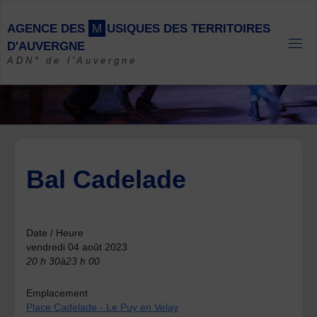
Skip
to
A
G
E
N
C
E
D
E
S
M
U
S
I
Q
U
E
S
D
E
S
T
E
R
R
I
T
O
I
R
E
S
content
D
'
A
U
V
E
R
G
N
E
ADN* de l'Auvergne
Bal Cadelade
Date / Heure
vendredi 04 août 2023
20 h 30à23 h 00
Emplacement
Place Cadelade - Le Puy en Velay