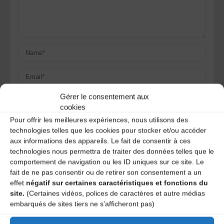
Gérer le consentement aux
cookies
Pour offrir les meilleures expériences, nous utilisons des
Save my name, email, and site URL in my browser for next
technologies telles que les cookies pour stocker et/ou accéder
time I post a comment.
aux informations des appareils. Le fait de consentir à ces
technologies nous permettra de traiter des données telles que le
comportement de navigation ou les ID uniques sur ce site. Le
Ce site utilise Akismet pour réduire les indésirables.
En
fait de ne pas consentir ou de retirer son consentement a un
savoir plus sur la façon dont les données de vos
effet
négatif sur certaines caractéristiques et fonctions du
commentaires sont traitées
.
site.
(Certaines vidéos, polices de caractères et autre médias
embarqués de sites tiers ne s'afficheront pas)