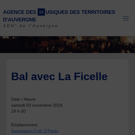
Skip
to
A
G
E
N
C
E
D
E
S
M
U
S
I
Q
U
E
S
D
E
S
T
E
R
R
I
T
O
I
R
E
S
content
D
'
A
U
V
E
R
G
N
E
ADN* de l'Auvergne
Bal avec La Ficelle
Date / Heure
samedi 03 novembre 2018
19 h 00
Emplacement
Association Folk O'Pieds