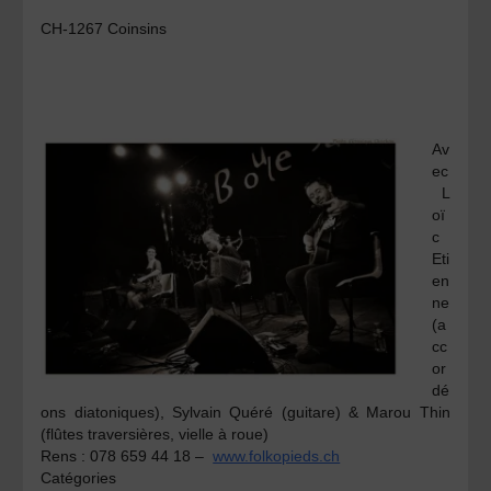
CH-1267 Coinsins
Av
ec
L
oï
c
Eti
en
ne
(a
cc
or
dé
ons diatoniques),
Sylvain Quéré
(guitare) &
Marou Thin
(flûtes traversières, vielle à roue)
Rens :
078 659 44 18 –
www.folkopieds.ch
Catégories