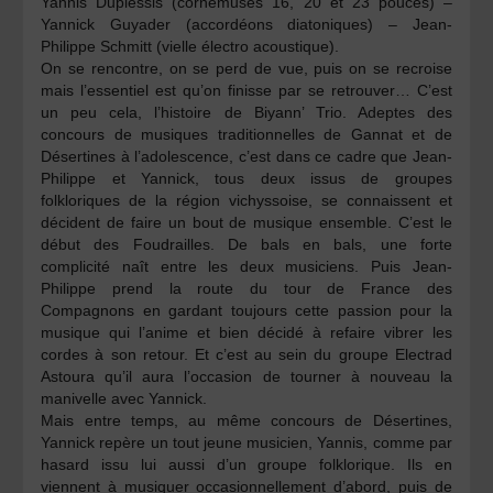
Yannis Duplessis
(cornemuses 16, 20 et 23 pouces) –
Yannick Guyader
(accordéons diatoniques) –
Jean-
Philippe Schmitt
(vielle électro acoustique).
On se rencontre, on se perd de vue, puis on se recroise
mais l’essentiel est qu’on finisse par se retrouver… C’est
un peu cela, l’histoire de Biyann’ Trio. Adeptes des
concours de musiques traditionnelles de Gannat et de
Désertines à l’adolescence, c’est dans ce cadre que Jean-
Philippe et Yannick, tous deux issus de groupes
folkloriques de la région vichyssoise, se connaissent et
décident de faire un bout de musique ensemble. C’est le
début des Foudrailles. De bals en bals, une forte
complicité naît entre les deux musiciens. Puis Jean-
Philippe prend la route du tour de France des
Compagnons en gardant toujours cette passion pour la
musique qui l’anime et bien décidé à refaire vibrer les
cordes à son retour. Et c’est au sein du groupe Electrad
Astoura qu’il aura l’occasion de tourner à nouveau la
manivelle avec Yannick.
Mais entre temps, au même concours de Désertines,
Yannick repère un tout jeune musicien, Yannis, comme par
hasard issu lui aussi d’un groupe folklorique. Ils en
viennent à musiquer occasionnellement d’abord, puis de