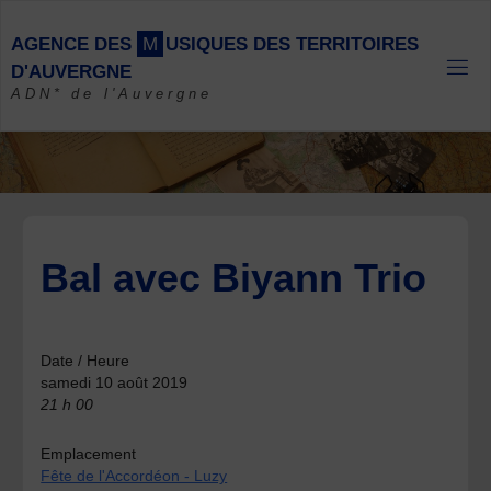
Skip
to
A
G
E
N
C
E
D
E
S
M
U
S
I
Q
U
E
S
D
E
S
T
E
R
R
I
T
O
I
R
E
S
content
D
'
A
U
V
E
R
G
N
E
ADN* de l'Auvergne
Bal avec Biyann Trio
Date / Heure
samedi 10 août 2019
21 h 00
Emplacement
Fête de l'Accordéon - Luzy