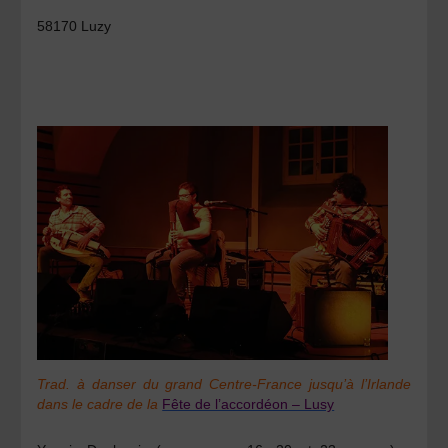
58170 Luzy
Trad. à danser du grand Centre-France jusqu’à l’Irlande
dans le cadre de la
Fête de l’accordéon – Lusy