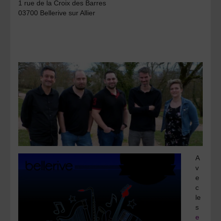
1 rue de la Croix des Barres
03700 Bellerive sur Allier
A
v
e
c
le
s
e