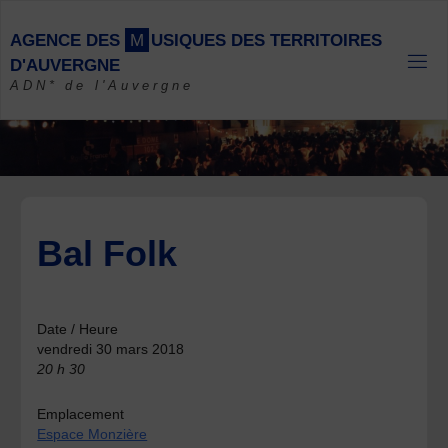
Skip
to
A
G
E
N
C
E
D
E
S
M
U
S
I
Q
U
E
S
D
E
S
T
E
R
R
I
T
O
I
R
E
S
content
D
'
A
U
V
E
R
G
N
E
ADN* de l'Auvergne
Bal Folk
Date / Heure
vendredi 30 mars 2018
20 h 30
Emplacement
Espace Monzière