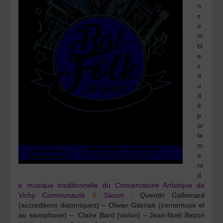
n
s
e
m
bl
e
s
d
u
d
é
p
ar
te
m
e
nt
d
e musique traditionnelle du Conservatoire Artistique de
Vichy Communauté
&
Sàoun :
Quentin Gallemard
(accordéons diatoniques) –
Olivier Gitenait
(cornemuse et
au saxophone) –
Claire Bard
(violon) –
Jean-Noël Bezon