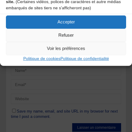
site.
(Certaines vidéos, polices de caractères et autre médias
Votre adresse e-mail ne sera pas publiée.
Les champs
embarqués de sites tiers ne s'afficheront pas)
obligatoires sont indiqués avec
*
Accepter
Refuser
Voir les préférences
Politique de cookies
Politique de confidentialité
Save my name, email, and site URL in my browser for next
time I post a comment.