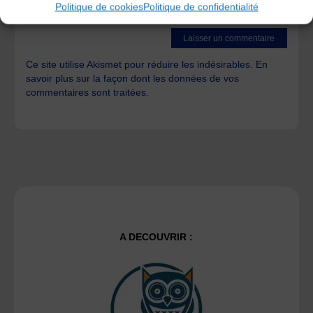
Politique de cookies
Politique de confidentialité
time I post a comment.
Ce site utilise Akismet pour réduire les indésirables.
En
savoir plus sur la façon dont les données de vos
commentaires sont traitées
.
A DECOUVRIR :