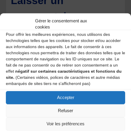
Laisser un
commentaire
Gérer le consentement aux
cookies
Votre adresse e-mail ne sera pas publiée.
Les champs
obligatoires sont indiqués avec
*
Pour offrir les meilleures expériences, nous utilisons des
technologies telles que les cookies pour stocker et/ou accéder
aux informations des appareils. Le fait de consentir à ces
technologies nous permettra de traiter des données telles que le
comportement de navigation ou les ID uniques sur ce site. Le
fait de ne pas consentir ou de retirer son consentement a un
effet
négatif sur certaines caractéristiques et fonctions du
site.
(Certaines vidéos, polices de caractères et autre médias
embarqués de sites tiers ne s'afficheront pas)
Accepter
Refuser
Voir les préférences
Save my name, email, and site URL in my browser for next