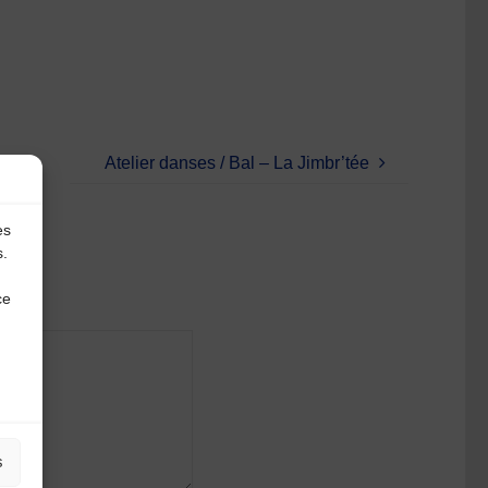
Atelier danses / Bal – La Jimbr’tée
es
s.
ce
s