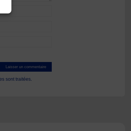
s sont traitées
.