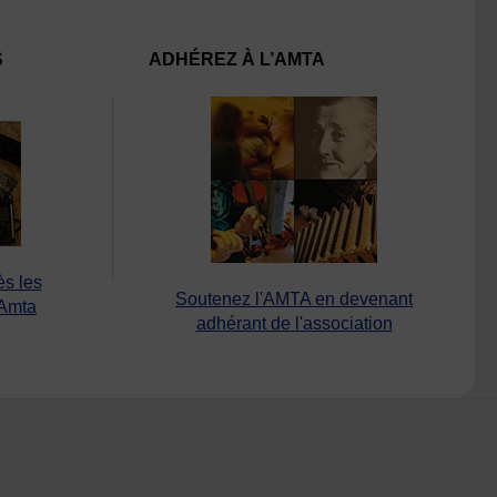
S
ADHÉREZ À L’AMTA
ès les
Soutenez l'AMTA en devenant
’Amta
adhérant de l'association