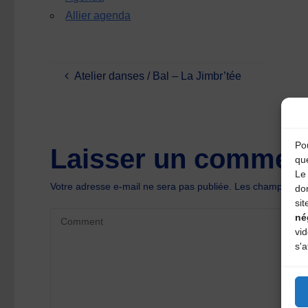
Allier agenda
Atelier danses / Bal – La Jimbr’tée
Pou
Laisser un comment
qu
Le 
Votre adresse e-mail ne sera pas publiée.
Les champs oblig
do
sit
né
vi
s'a