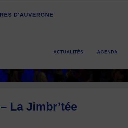
R
E
S
D
'
A
U
V
E
R
G
N
E
ACTUALITÉS
AGENDA
 – La Jimbr’tée