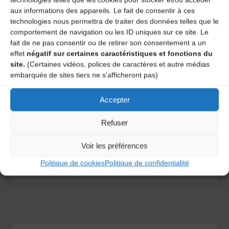
aux informations des appareils. Le fait de consentir à ces
technologies nous permettra de traiter des données telles que le
comportement de navigation ou les ID uniques sur ce site. Le
fait de ne pas consentir ou de retirer son consentement a un
effet
négatif sur certaines caractéristiques et fonctions du
site.
(Certaines vidéos, polices de caractères et autre médias
embarqués de sites tiers ne s'afficheront pas)
Save my name, email, and site URL in my browser for next
time I post a comment.
Accepter
Refuser
Ce site utilise Akismet pour réduire les indésirables.
En
savoir plus sur la façon dont les données de vos
Voir les préférences
commentaires sont traitées
.
Politique de cookies
Politique de confidentialité