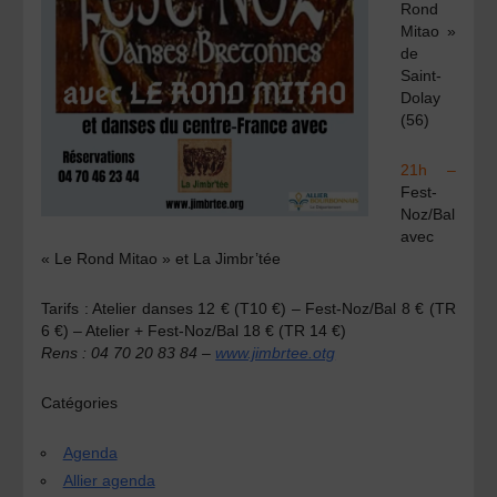
Rond
Mitao »
de
Saint-
Dolay
(56)
21h –
Fest-
Noz/Bal
avec
« Le Rond Mitao » et La Jimbr’tée
Tarifs : Atelier danses 12 € (T10 €) – Fest-Noz/Bal 8 € (TR
6 €) – Atelier + Fest-Noz/Bal 18 € (TR 14 €)
Rens : 04 70 20 83 84 –
www.jimbrtee.otg
Catégories
Agenda
Allier agenda