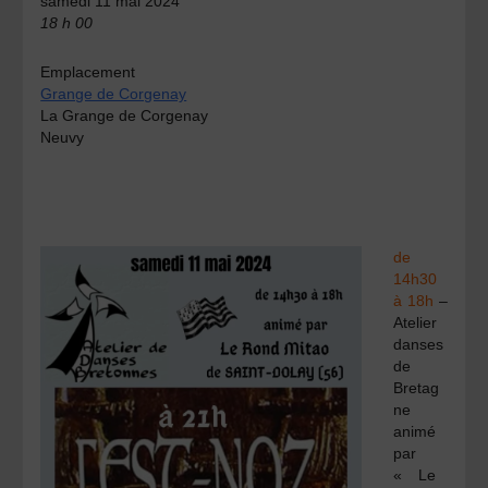
samedi 11 mai 2024
18 h 00
Emplacement
Grange de Corgenay
La Grange de Corgenay
Neuvy
de
14h30
à 18h
–
Atelier
danses
de
Bretag
ne
animé
par
« Le