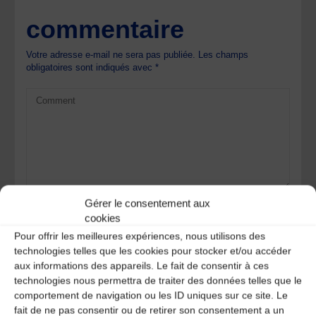
commentaire
Votre adresse e-mail ne sera pas publiée.
Les champs
obligatoires sont indiqués avec
*
Gérer le consentement aux
cookies
Pour offrir les meilleures expériences, nous utilisons des
technologies telles que les cookies pour stocker et/ou accéder
aux informations des appareils. Le fait de consentir à ces
technologies nous permettra de traiter des données telles que le
comportement de navigation ou les ID uniques sur ce site. Le
Save my name, email, and site URL in my browser for next
fait de ne pas consentir ou de retirer son consentement a un