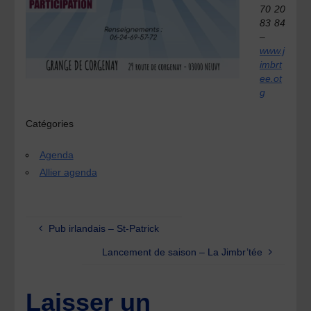
70 20
83 84
–
www.j
imbrt
ee.ot
g
Catégories
Agenda
Allier agenda
Pub irlandais – St-Patrick
Lancement de saison – La Jimbr’tée
Laisser un