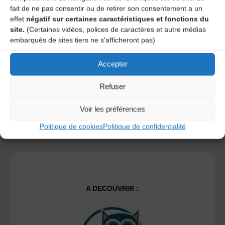
fait de ne pas consentir ou de retirer son consentement a un
Save my name, email, and site URL in my browser for next
effet
négatif sur certaines caractéristiques et fonctions du
time I post a comment.
site.
(Certaines vidéos, polices de caractères et autre médias
embarqués de sites tiers ne s'afficheront pas)
Accepter
Ce site utilise Akismet pour réduire les indésirables.
En
savoir plus sur la façon dont les données de vos
commentaires sont traitées
.
Refuser
Voir les préférences
Politique de cookies
Politique de confidentialité
A DECOUVRIR :