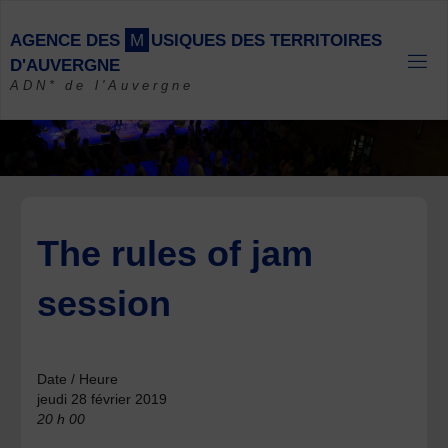
Skip
to
A
G
E
N
C
E
D
E
S
M
U
S
I
Q
U
E
S
D
E
S
T
E
R
R
I
T
O
I
R
E
S
content
D
'
A
U
V
E
R
G
N
E
ADN* de l'Auvergne
The rules of jam
session
Date / Heure
jeudi 28 février 2019
20 h 00