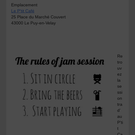
Emplacement
Le P'tit Café
25 Place du Marché Couvert
43000 Le Puy-en-Velay
Re
tro
uv
ez
la
se
ssi
on
tra
d’
au
P’ti
t
Ca