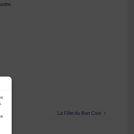
urdre.
es
s.
La Fête du Bon Coin
ce