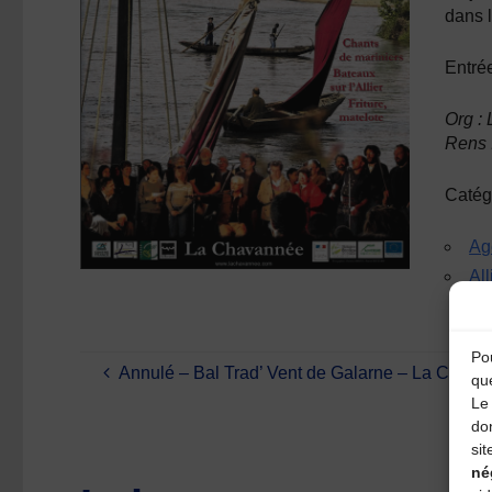
dans l
Entrée
Org :
Rens 
Catég
Ag
Al
Pou
Annulé – Bal Trad’ Vent de Galarne – La Chav
qu
Le 
do
sit
né