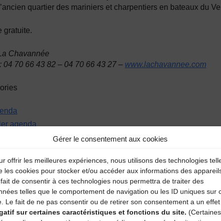
’ancien quartier des mariniers et charpentiers en bateaux du Ve
 gratuite.
 La Chavannée
: 04 70 66 43 82 – 04 70 66 43 27 –
www.lachavannee.com
ories
enda
lier agenda
Gérer le consentement aux cookies
r offrir les meilleures expériences, nous utilisons des technologies tell
année
e les cookies pour stocker et/ou accéder aux informations des appareil
fait de consentir à ces technologies nous permettra de traiter des
nnées telles que le comportement de navigation ou les ID uniques sur 
e. Le fait de ne pas consentir ou de retirer son consentement a un effet
gatif sur certaines caractéristiques et fonctions du site.
(Certaines