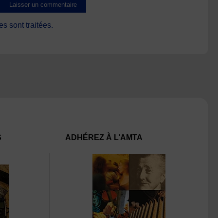
s sont traitées
.
S
ADHÉREZ À L’AMTA