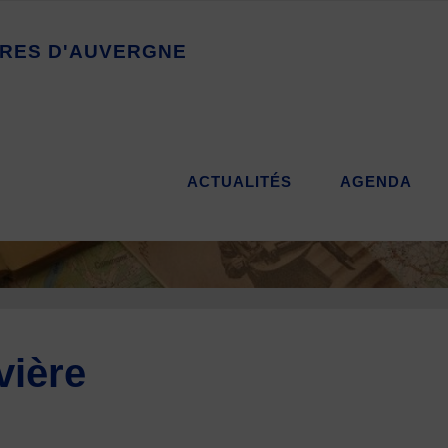
R
E
S
D
'
A
U
V
E
R
G
N
E
ACTUALITÉS
AGENDA
vière