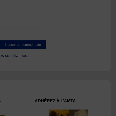
s sont traitées
.
S
ADHÉREZ À L’AMTA