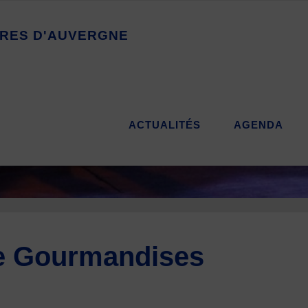
R
E
S
D
'
A
U
V
E
R
G
N
E
ACTUALITÉS
AGENDA
de Gourmandises