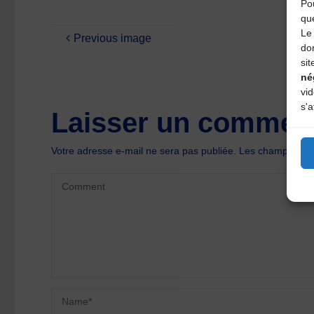
Pou
qu
Le 
Previous image
do
sit
né
vi
s'a
Laisser un comment
Votre adresse e-mail ne sera pas publiée.
Les champs oblig