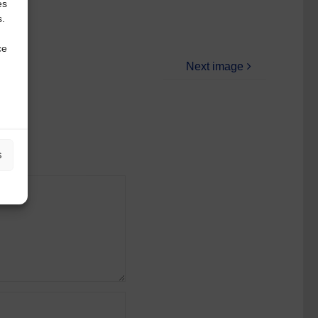
es
s.
ce
Next image
s