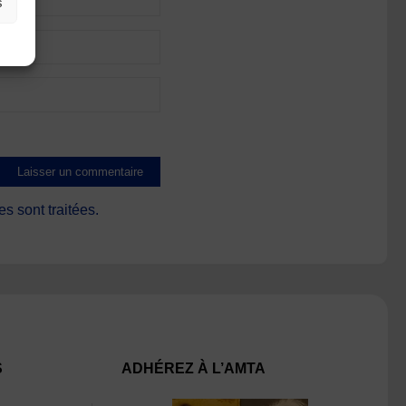
s
s sont traitées
.
S
ADHÉREZ À L’AMTA