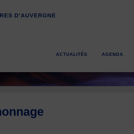
R
E
S
D
'
A
U
V
E
R
G
N
E
ACTUALITÉS
AGENDA
nonnage