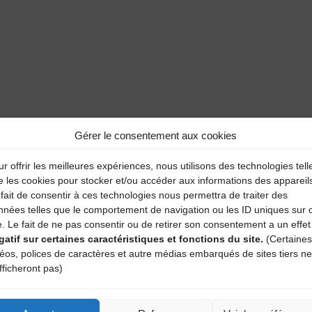
aire
Gérer le consentement aux cookies
atoires sont indiqués avec
*
r offrir les meilleures expériences, nous utilisons des technologies tell
e les cookies pour stocker et/ou accéder aux informations des appareil
fait de consentir à ces technologies nous permettra de traiter des
nnées telles que le comportement de navigation ou les ID uniques sur 
e. Le fait de ne pas consentir ou de retirer son consentement a un effet
gatif sur certaines caractéristiques et fonctions du site.
(Certaines
déos, polices de caractères et autre médias embarqués de sites tiers ne
fficheront pas)