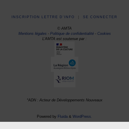
INSCRIPTION LETTRE D’INFO
|
SE CONNECTER
© AMTA
Mentions légales
-
Politique de confidentialité
-
Cookies
L'AMTA est soutenue par :
*ADN : Acteur de Développements Nouveaux
Powered by
Fluida
&
WordPress.