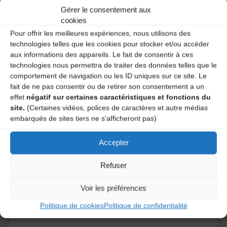
Gérer le consentement aux
cookies
Pour offrir les meilleures expériences, nous utilisons des
technologies telles que les cookies pour stocker et/ou accéder
aux informations des appareils. Le fait de consentir à ces
technologies nous permettra de traiter des données telles que le
comportement de navigation ou les ID uniques sur ce site. Le
fait de ne pas consentir ou de retirer son consentement a un
Save my name, email, and site URL in my browser for next
effet
négatif sur certaines caractéristiques et fonctions du
time I post a comment.
site.
(Certaines vidéos, polices de caractères et autre médias
embarqués de sites tiers ne s'afficheront pas)
Accepter
Ce site utilise Akismet pour réduire les indésirables.
En
savoir plus sur la façon dont les données de vos
commentaires sont traitées
.
Refuser
Voir les préférences
Politique de cookies
Politique de confidentialité