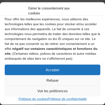
Gérer le consentement aux
cookies
A DECOUVRIR :
Pour offrir les meilleures expériences, nous utilisons des
technologies telles que les cookies pour stocker et/ou accéder
aux informations des appareils. Le fait de consentir à ces
technologies nous permettra de traiter des données telles que le
comportement de navigation ou les ID uniques sur ce site. Le
fait de ne pas consentir ou de retirer son consentement a un
effet
négatif sur certaines caractéristiques et fonctions du
site.
(Certaines vidéos, polices de caractères et autre médias
embarqués de sites tiers ne s'afficheront pas)
Le distributeur des musiques Trad'
Accepter
Refuser
Voir les préférences
L’AMTA EST MEMBRE DE LA
Politique de cookies
Politique de confidentialité