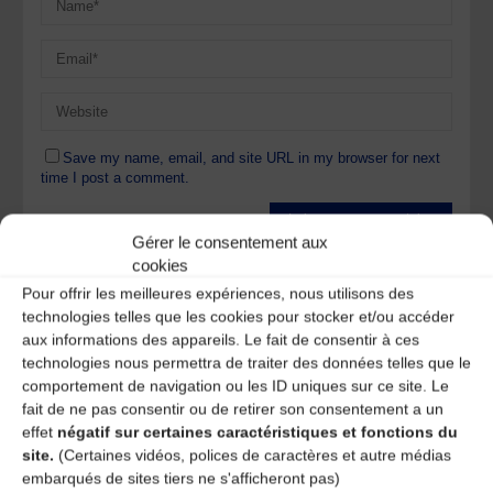
Save my name, email, and site URL in my browser for next
time I post a comment.
Gérer le consentement aux
Ce site utilise Akismet pour réduire les indésirables.
En
cookies
savoir plus sur la façon dont les données de vos
Pour offrir les meilleures expériences, nous utilisons des
commentaires sont traitées
.
technologies telles que les cookies pour stocker et/ou accéder
aux informations des appareils. Le fait de consentir à ces
technologies nous permettra de traiter des données telles que le
comportement de navigation ou les ID uniques sur ce site. Le
fait de ne pas consentir ou de retirer son consentement a un
effet
négatif sur certaines caractéristiques et fonctions du
site.
(Certaines vidéos, polices de caractères et autre médias
A DECOUVRIR :
embarqués de sites tiers ne s'afficheront pas)