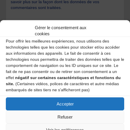
savoir plus sur la façon dont les données de vos
commentaires sont traitées
.
Gérer le consentement aux
cookies
Pour offrir les meilleures expériences, nous utilisons des
technologies telles que les cookies pour stocker et/ou accéder
A DECOUVRIR :
aux informations des appareils. Le fait de consentir à ces
technologies nous permettra de traiter des données telles que le
comportement de navigation ou les ID uniques sur ce site. Le
fait de ne pas consentir ou de retirer son consentement a un
effet
négatif sur certaines caractéristiques et fonctions du
site.
(Certaines vidéos, polices de caractères et autre médias
embarqués de sites tiers ne s'afficheront pas)
Accepter
Refuser
Le distributeur des musiques Trad'
Voir les préférences