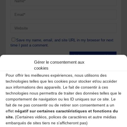
Save my name, email, and site URL in my browser for next
time I post a comment.
Gérer le consentement aux
Ce site utilise Akismet pour réduire les indésirables.
En
cookies
savoir plus sur la façon dont les données de vos
Pour offrir les meilleures expériences, nous utilisons des
commentaires sont traitées
.
technologies telles que les cookies pour stocker et/ou accéder
aux informations des appareils. Le fait de consentir à ces
technologies nous permettra de traiter des données telles que le
comportement de navigation ou les ID uniques sur ce site. Le
fait de ne pas consentir ou de retirer son consentement a un
effet
négatif sur certaines caractéristiques et fonctions du
site.
(Certaines vidéos, polices de caractères et autre médias
A DECOUVRIR :
embarqués de sites tiers ne s'afficheront pas)