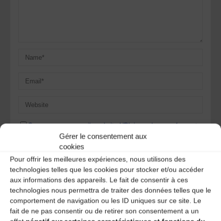
Save my name, email, and site URL in my browser for next
time I post a comment.
Gérer le consentement aux
cookies
Pour offrir les meilleures expériences, nous utilisons des
technologies telles que les cookies pour stocker et/ou accéder
Ce site utilise Akismet pour réduire les indésirables.
En
aux informations des appareils. Le fait de consentir à ces
savoir plus sur la façon dont les données de vos
technologies nous permettra de traiter des données telles que le
commentaires sont traitées
.
comportement de navigation ou les ID uniques sur ce site. Le
fait de ne pas consentir ou de retirer son consentement a un