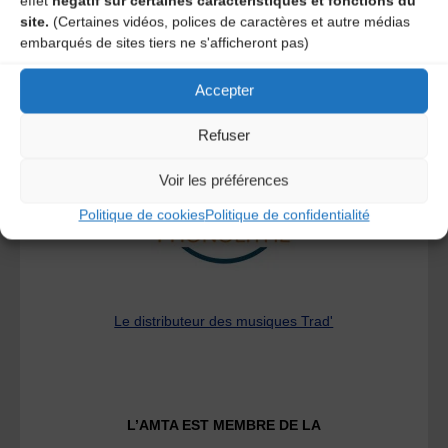
effet
négatif sur certaines caractéristiques et fonctions du
site.
(Certaines vidéos, polices de caractères et autre médias
embarqués de sites tiers ne s'afficheront pas)
Accepter
A DECOUVRIR :
Refuser
Voir les préférences
Politique de cookies
Politique de confidentialité
Le distributeur des musiques Trad'
L’AMTA EST MEMBRE DE LA