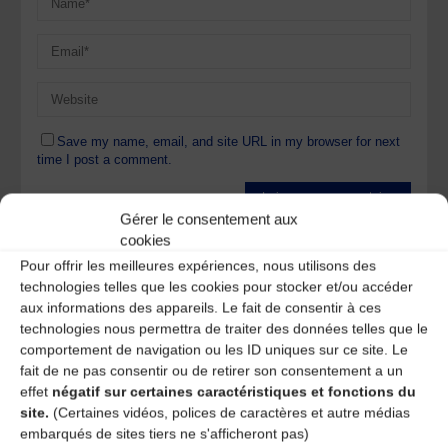
Save my name, email, and site URL in my browser for next
time I post a comment.
Gérer le consentement aux
Ce site utilise Akismet pour réduire les indésirables.
En
cookies
savoir plus sur la façon dont les données de vos
Pour offrir les meilleures expériences, nous utilisons des
commentaires sont traitées
.
technologies telles que les cookies pour stocker et/ou accéder
aux informations des appareils. Le fait de consentir à ces
technologies nous permettra de traiter des données telles que le
comportement de navigation ou les ID uniques sur ce site. Le
fait de ne pas consentir ou de retirer son consentement a un
effet
négatif sur certaines caractéristiques et fonctions du
site.
(Certaines vidéos, polices de caractères et autre médias
A DECOUVRIR :
embarqués de sites tiers ne s'afficheront pas)