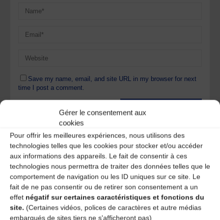
Save my name, email, and site URL in my browser for next
time I post a comment.
Gérer le consentement aux
cookies
Ce site utilise Akismet pour réduire les indésirables.
En
savoir plus sur la façon dont les données de vos
Pour offrir les meilleures expériences, nous utilisons des
commentaires sont traitées
.
technologies telles que les cookies pour stocker et/ou accéder
aux informations des appareils. Le fait de consentir à ces
technologies nous permettra de traiter des données telles que le
comportement de navigation ou les ID uniques sur ce site. Le
fait de ne pas consentir ou de retirer son consentement a un
effet
négatif sur certaines caractéristiques et fonctions du
site.
(Certaines vidéos, polices de caractères et autre médias
embarqués de sites tiers ne s'afficheront pas)