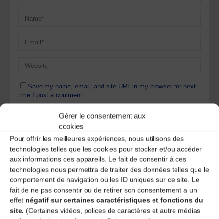
Save my name, email, and site URL in my browser for next
time I post a comment.
Gérer le consentement aux
cookies
Ce site utilise Akismet pour réduire les indésirables.
En
Pour offrir les meilleures expériences, nous utilisons des
savoir plus sur la façon dont les données de vos
technologies telles que les cookies pour stocker et/ou accéder
commentaires sont traitées
.
aux informations des appareils. Le fait de consentir à ces
technologies nous permettra de traiter des données telles que le
comportement de navigation ou les ID uniques sur ce site. Le
fait de ne pas consentir ou de retirer son consentement a un
effet
négatif sur certaines caractéristiques et fonctions du
site.
(Certaines vidéos, polices de caractères et autre médias