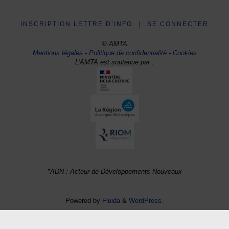
INSCRIPTION LETTRE D’INFO
|
SE CONNECTER
© AMTA
Mentions légales
-
Politique de confidentialité
-
Cookies
L'AMTA est soutenue par :
*ADN : Acteur de Développements Nouveaux
Powered by
Fluida
&
WordPress.