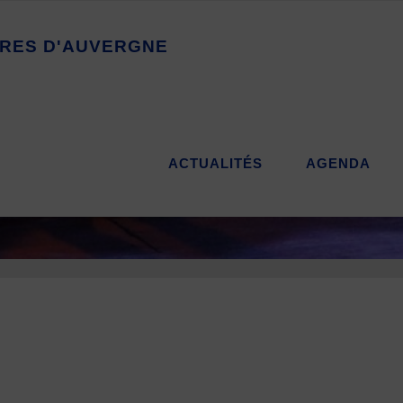
R
E
S
D
'
A
U
V
E
R
G
N
E
ACTUALITÉS
AGENDA