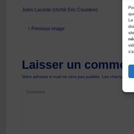
Pou
Jules Lacoste (cliché Eric Cousteix)
qu
Le 
do
Previous image
sit
né
vi
s'a
Laisser un comment
Votre adresse e-mail ne sera pas publiée.
Les champs oblig