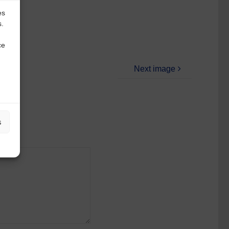
es
s.
ce
Next image
s