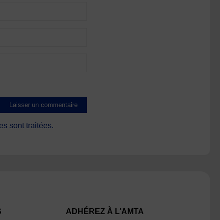
s sont traitées
.
S
ADHÉREZ À L’AMTA