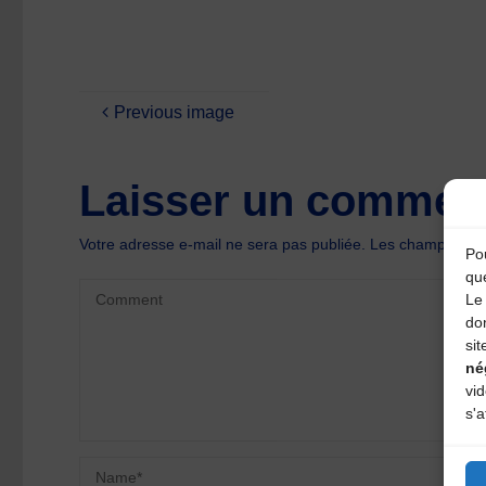
Previous image
Laisser un comment
Votre adresse e-mail ne sera pas publiée.
Les champs oblig
Pou
qu
Le 
do
sit
né
vi
s'a