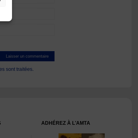
s sont traitées
.
S
ADHÉREZ À L’AMTA