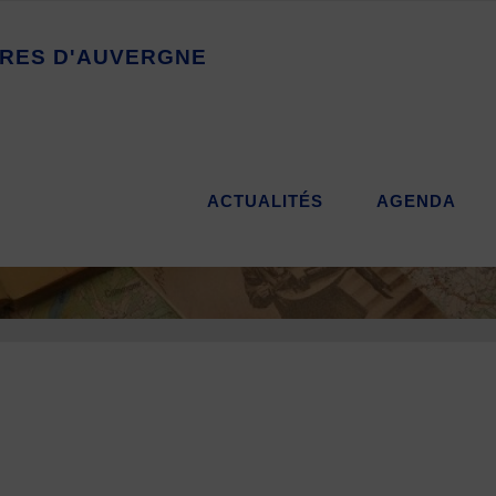
R
E
S
D
'
A
U
V
E
R
G
N
E
ACTUALITÉS
AGENDA