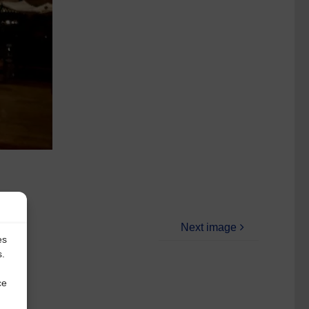
Next image
es
s.
ce