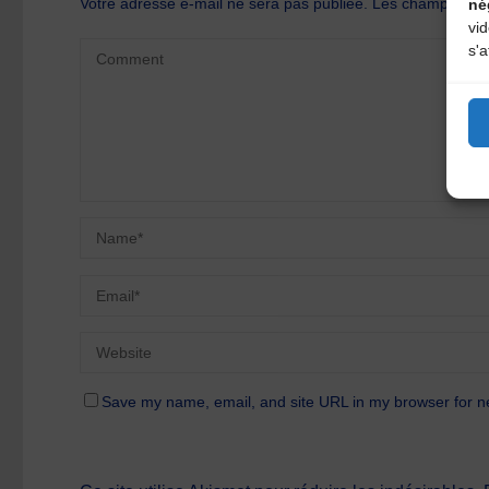
Votre adresse e-mail ne sera pas publiée.
Les champs oblig
né
vi
s'a
Save my name, email, and site URL in my browser for n