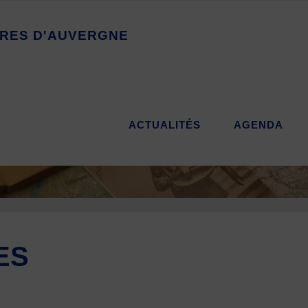
R
E
S
D
'
A
U
V
E
R
G
N
E
ACTUALITÉS
AGENDA
ES