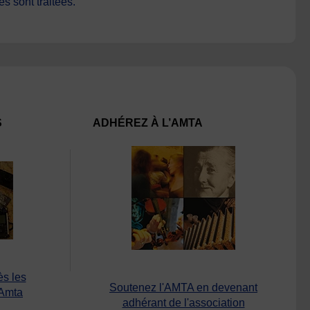
s sont traitées
.
S
ADHÉREZ À L’AMTA
ès les
Soutenez l'AMTA en devenant
’Amta
adhérant de l'association