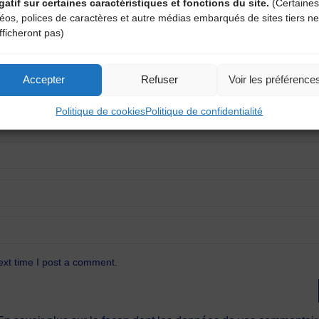
atoires sont indiqués avec
*
gatif sur certaines caractéristiques et fonctions du site.
(Certaines
déos, polices de caractères et autre médias embarqués de sites tiers ne
fficheront pas)
Accepter
Refuser
Voir les préférence
Politique de cookies
Politique de confidentialité
ext time I post a comment.