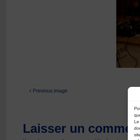
Previous image
Pou
qu
Le 
Laisser un comment
do
sit