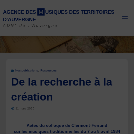
Skip
to
A
G
E
N
C
E
D
E
S
M
U
S
I
Q
U
E
S
D
E
S
T
E
R
R
I
T
O
I
R
E
S
content
D
'
A
U
V
E
R
G
N
E
ADN* de l'Auvergne
Nos publications
,
Ressources
De la recherche à la
création
11 mars 2025
Actes du colloque de Clermont-Ferrand
sur les musiques traditionnelles du 7 au 8 avril 1984