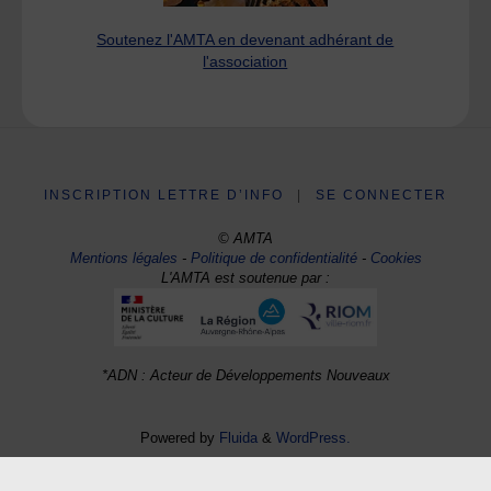
Soutenez l'AMTA en devenant adhérant de
l'association
INSCRIPTION LETTRE D’INFO
|
SE CONNECTER
© AMTA
Mentions légales
-
Politique de confidentialité
-
Cookies
L'AMTA est soutenue par :
*ADN : Acteur de Développements Nouveaux
Powered by
Fluida
&
WordPress.