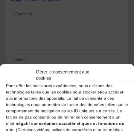
Gérer le consentement aux
cookies
Pour offrir les meilleures expériences, nous utilisons des
technologies telles que les cookies pour stocker et/ou accéder
aux informations des appareils. Le fait de consentir à ces
Save my name, email, and site URL in my browser for next
technologies nous permettra de traiter des données telles que le
time I post a comment.
comportement de navigation ou les ID uniques sur ce site. Le
fait de ne pas consentir ou de retirer son consentement a un
effet
négatif sur certaines caractéristiques et fonctions du
Ce site utilise Akismet pour réduire les indésirables.
En
site.
(Certaines vidéos, polices de caractères et autre médias