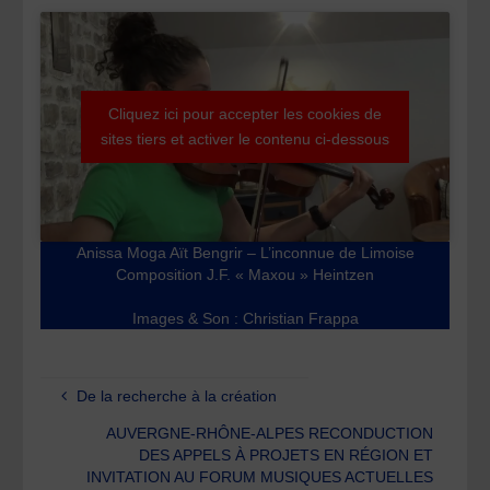
Cliquez ici pour accepter les cookies de
sites tiers et activer le contenu ci-dessous
Anissa Moga Aït Bengrir – L’inconnue de Limoise
Composition J.F. « Maxou » Heintzen
Images & Son : Christian Frappa
De la recherche à la création
AUVERGNE-RHÔNE-ALPES RECONDUCTION
DES APPELS À PROJETS EN RÉGION ET
INVITATION AU FORUM MUSIQUES ACTUELLES