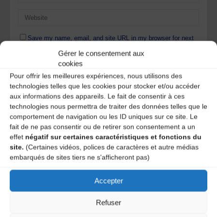
Save my name, email, and site URL in my browser for next
time I post a comment.
Gérer le consentement aux
cookies
Pour offrir les meilleures expériences, nous utilisons des
Ce site utilise Akismet pour réduire les indésirables.
En
technologies telles que les cookies pour stocker et/ou accéder
savoir plus sur la façon dont les données de vos
aux informations des appareils. Le fait de consentir à ces
commentaires sont traitées
.
technologies nous permettra de traiter des données telles que le
comportement de navigation ou les ID uniques sur ce site. Le
fait de ne pas consentir ou de retirer son consentement a un
effet
négatif sur certaines caractéristiques et fonctions du
site.
(Certaines vidéos, polices de caractères et autre médias
embarqués de sites tiers ne s'afficheront pas)
Accepter
Refuser
A DECOUVRIR :