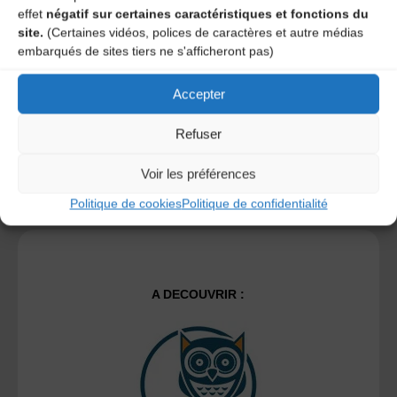
time I post a comment.
effet
négatif sur certaines caractéristiques et fonctions du
site.
(Certaines vidéos, polices de caractères et autre médias
embarqués de sites tiers ne s'afficheront pas)
Ce site utilise Akismet pour réduire les indésirables.
En
savoir plus sur la façon dont les données de vos
Accepter
commentaires sont traitées
.
Refuser
Voir les préférences
Politique de cookies
Politique de confidentialité
A DECOUVRIR :