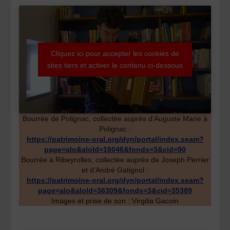
Cliquez ici pour accepter les cookies de
sites tiers et activer le contenu ci-dessous
Bourrée de Polignac, collectée auprès d’Auguste Marie à
Polignac :
https://patrimoine-oral.org/dyn/portal/index.seam?
page=alo&aloId=16046&fonds=3&cid=90
Bourrée à Ribeyrolles, collectée auprès de Joseph Perrier
et d’André Gatignol :
https://patrimoine-oral.org/dyn/portal/index.seam?
page=alo&aloId=36309&fonds=3&cid=35389
Images et prise de son : Virgilia Gacoin