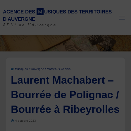
Skip
to
A
G
E
N
C
E
D
E
S
M
U
S
I
Q
U
E
S
D
E
S
T
E
R
R
I
T
O
I
R
E
S
content
D
'
A
U
V
E
R
G
N
E
ADN* de l'Auvergne
Musiques d'Auvergne : Morceaux Choisis
Laurent Machabert –
Bourrée de Polignac /
Bourrée à Ribeyrolles
4 octobre 2023