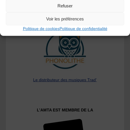
Refuser
Voir les préférences
A DECOUVRIR :
Politique de cookies
Politique de confidentialité
Le distributeur des musiques Trad'
L’AMTA EST MEMBRE DE LA