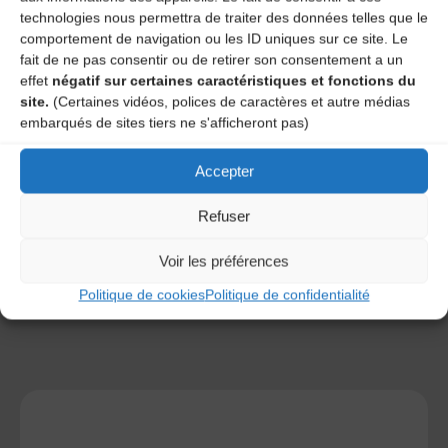
technologies nous permettra de traiter des données telles que le
comportement de navigation ou les ID uniques sur ce site. Le
fait de ne pas consentir ou de retirer son consentement a un
effet
négatif sur certaines caractéristiques et fonctions du
site.
(Certaines vidéos, polices de caractères et autre médias
embarqués de sites tiers ne s'afficheront pas)
Save my name, email, and site URL in my browser for next
time I post a comment.
Accepter
Refuser
Ce site utilise Akismet pour réduire les indésirables.
En
savoir plus sur la façon dont les données de vos
commentaires sont traitées
.
Voir les préférences
Politique de cookies
Politique de confidentialité