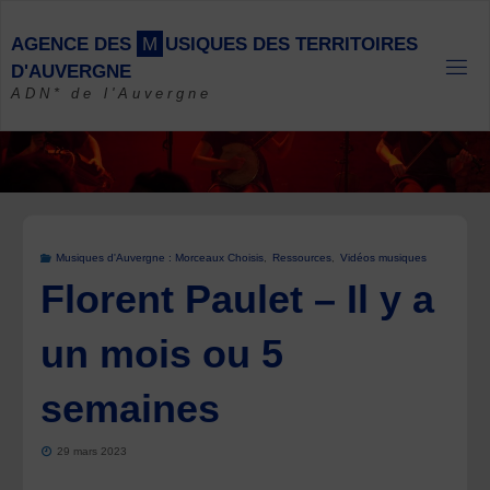
Skip
to
A
G
E
N
C
E
D
E
S
M
U
S
I
Q
U
E
S
D
E
S
T
E
R
R
I
T
O
I
R
E
S
content
D
'
A
U
V
E
R
G
N
E
ADN* de l'Auvergne
Musiques d'Auvergne : Morceaux Choisis
,
Ressources
,
Vidéos musiques
Florent Paulet – Il y a
un mois ou 5
semaines
29 mars 2023