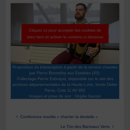
Cliquez ici pour accepter les cookies de
sites tiers et activer le contenu ci-dessous
Proposition de transcription à partir de la version chantée
par Pierre Bonnefoy aux Estables (43).
Collectage Pierre Exbrayat, disponible sur le site des
archives départementales de la Haute-Loire, fonds Didier
Perre, Cote 11 AV 952
Images et prise de son : Virgilia Gacoin
Conférence insolite « chanter la dentelle »
Le Trio des Barreaux Verts