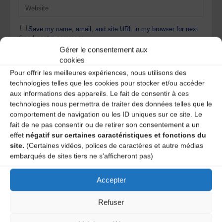
Save my name, email, and site URL in my browser for next
time I post a comment.
Gérer le consentement aux
cookies
Pour offrir les meilleures expériences, nous utilisons des
Ce site utilise Akismet pour réduire les indésirables.
En
technologies telles que les cookies pour stocker et/ou accéder
savoir plus sur la façon dont les données de vos
aux informations des appareils. Le fait de consentir à ces
commentaires sont traitées
.
technologies nous permettra de traiter des données telles que le
comportement de navigation ou les ID uniques sur ce site. Le
fait de ne pas consentir ou de retirer son consentement a un
effet
négatif sur certaines caractéristiques et fonctions du
site.
(Certaines vidéos, polices de caractères et autre médias
embarqués de sites tiers ne s'afficheront pas)
Accepter
A DECOUVRIR :
Refuser