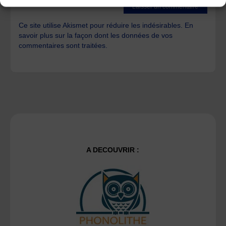
Ce site utilise Akismet pour réduire les indésirables.
En
savoir plus sur la façon dont les données de vos
commentaires sont traitées
.
A DECOUVRIR :