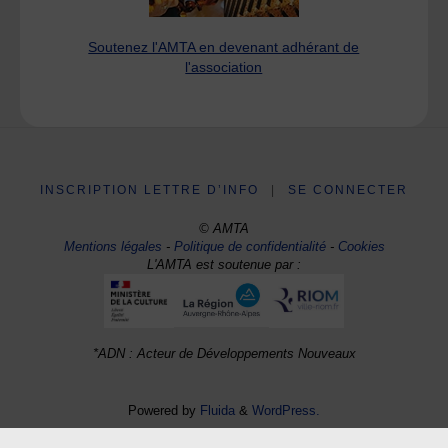
Soutenez l'AMTA en devenant adhérant de
l'association
INSCRIPTION LETTRE D’INFO
|
SE CONNECTER
© AMTA
Mentions légales
-
Politique de confidentialité
-
Cookies
L'AMTA est soutenue par :
*ADN : Acteur de Développements Nouveaux
Powered by
Fluida
&
WordPress.