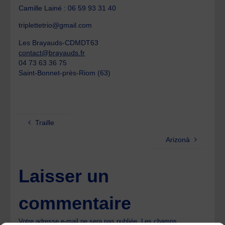
Camille Lainé : 06 59 93 31 40
triplettetrio@gmail.com
Les Brayauds-CDMDT63
contact@brayauds.fr
04 73 63 36 75
Saint-Bonnet-près-Riom (63)
Traille
Arizonà
Laisser un
commentaire
Votre adresse e-mail ne sera pas publiée.
Les champs