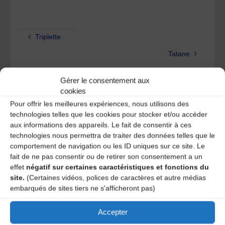
Triplette
Tatane
Gérer le consentement aux
Laisser un
cookies
Pour offrir les meilleures expériences, nous utilisons des
commentaire
technologies telles que les cookies pour stocker et/ou accéder
aux informations des appareils. Le fait de consentir à ces
technologies nous permettra de traiter des données telles que le
Votre adresse e-mail ne sera pas publiée.
Les champs
obligatoires sont indiqués avec
*
comportement de navigation ou les ID uniques sur ce site. Le
fait de ne pas consentir ou de retirer son consentement a un
effet
négatif sur certaines caractéristiques et fonctions du
site.
(Certaines vidéos, polices de caractères et autre médias
embarqués de sites tiers ne s'afficheront pas)
Accepter