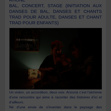
BAL, CONCERT, STAGE (INITIATION AUX
DANSES DE BAL, DANSES ET CHANTS
TRAD POUR ADULTE, DANSES ET CHANT
TRAD POUR ENFANTS)
Un violon, un accordéon, deux voix. Arizonà c’est l’alchimie
d’une rencontre qui aime à raconter des histoires d’ici et
d’ailleurs.
Né d’une envie de s’inventer dans le paysage des