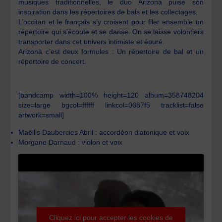
musiques traditionnelles, le duo Arizonà puise son
inspiration dans les répertoires de bals et les collectages.
L’occitan et le français s’y croisent pour filer ensemble un
répertoire qui s’écoute et se danse. On se laisse volontiers
transporter dans cet univers intimiste et épuré.
Arizonà c’est deux formules : Un répertoire de bal et un
répertoire de concert.
[bandcamp width=100% height=120 album=358748204
size=large bgcol=ffffff linkcol=0687f5 tracklist=false
artwork=small]
Maëllis Daubercies Abril : accordéon diatonique et voix
Morgane Darnaud : violon et voix
Cliquez ici pour accepter les cookies de