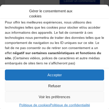
Ce site utilise Akismet pour réduire les indésirables.
En
Gérer le consentement aux
savoir plus sur la façon dont les données de vos
cookies
commentaires sont traitées
.
Pour offrir les meilleures expériences, nous utilisons des
technologies telles que les cookies pour stocker et/ou accéder
aux informations des appareils. Le fait de consentir à ces
technologies nous permettra de traiter des données telles que le
comportement de navigation ou les ID uniques sur ce site. Le
fait de ne pas consentir ou de retirer son consentement a un
effet
négatif sur certaines caractéristiques et fonctions du
site.
(Certaines vidéos, polices de caractères et autre médias
embarqués de sites tiers ne s'afficheront pas)
A DECOUVRIR :
Accepter
Refuser
Voir les préférences
Politique de cookies
Politique de confidentialité