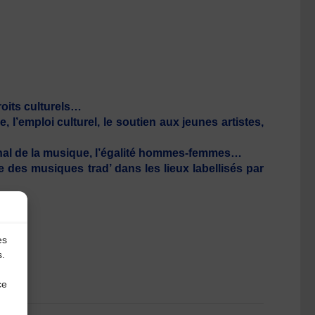
roits culturels…
l’emploi culturel, le soutien aux jeunes artistes,
tional de la musique, l’égalité hommes-femmes…
e des musiques trad’ dans les lieux labellisés par
ption.
es
s.
ce