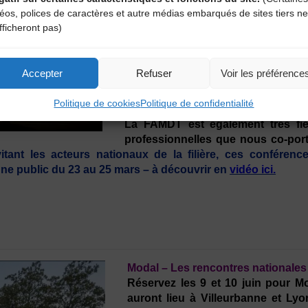
Les rencontres pros de Babel Mino
déos, polices de caractères et autre médias embarqués de sites tiers ne
Let’s go !
Les réservations sont ou
fficheront pas)
Découvrez le formidable festival « 
Café
(Adhérent de la FAMDT). Des
musicales, des ciné-concerts vie
Accepter
Refuser
Voir les préférence
Minots. Ce festival de musique po
mars au 2 avril 2022.
Politique de cookies
Politique de confidentialité
La FAMDT est également très fi
professionnelles que nous co-porto
itant les acteurs nationaux de la filière, ces conféren
une public du 23 au 25 mars – à découvrir en
vidéo ici.
Modal – Les rencontres nationale
Réservez les 9 et 10 juin pour M
auront lieu à Villeurbanne et Lyon