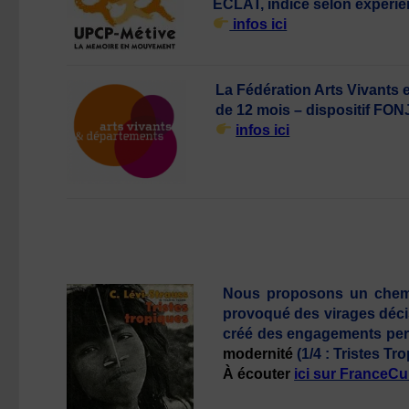
ECLAT, indice selon expérie
infos ici
La Fédération Arts Vivants 
de 12 mois – dispositif FONJ
infos ici
Nous proposons un chemin
provoqué des virages décisi
créé des engagements pers
modernité
(1/4 : Tristes T
À écouter
ici sur FranceCu