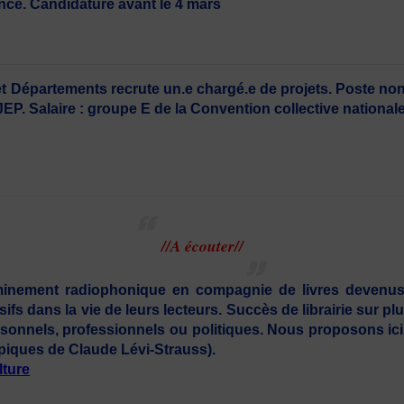
nce. Candidature avant le 4 mars
et Départements recrute un.e chargé.e de projets. Poste non
EP. Salaire : groupe E de la Convention collective nationale
//A écouter//
ement radiophonique en compagnie de livres devenus cul
fs dans la vie de leurs lecteurs. Succès de librairie sur pl
onnels, professionnels ou politiques. Nous proposons ic
ropiques de Claude Lévi-Strauss).
lture