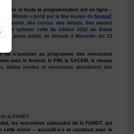
ts
vertes et toute la programmation est en ligne
–
Babel Minots » porté par la fine équipe du
Nomad’
 concerts, des contes, des débats, des siestes
ndront rythmer cette 8e édition 2022 du Babel
s
ur le jeune public se déroule à Marseille, du 23
er de s’associer au programme des rencontres
ns avec le festival, le PIM, la SACEM, le réseau
ces, tables rondes et rencontres aborderont des
s de la FAMDT
odal, les rencontres nationales de la FAMDT, qui
 cette année – accueilli·e·s et construit avec le