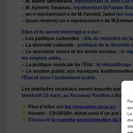
–
M. Martin Mendiharat
, représentant M.Jean-Luc 
–
M. Aymeric Seassau
, représentant M.Fabien Ro
–
un·e représentant·e de M.Yannick Jadot
(en cou
–
(sous réserve) un·e représentant·e de M.Emma
Elles et ils seront interrogé·e·s sur :
–
Les politique culturelles :
rôle du ministère de la
–
La diversité culturelle :
politique de la diversité 
–
Le spectacle vivant et les droits sociaux :
le rég
les emplois aidés…
–
La politique musicale de l’État :
le rééquilibrage
–
Le soutien public aux musiques traditionnelles
l’État et dans l’audiovisuel public.
Les interludes musicaux seront assurés par la har
Vendredi 10 mars, au Nouveau Pavillon à Bouguen
Pou
Plus d’infos
sur
les rencontres pros ici.
qu
Horaire : 13h30/18h, débat suivi d’un pot avec l
Le 
Découvrir
la superbe programmation du festiv
do
sit
né