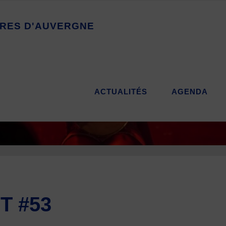
R
E
S
D
'
A
U
V
E
R
G
N
E
ACTUALITÉS
AGENDA
T #53