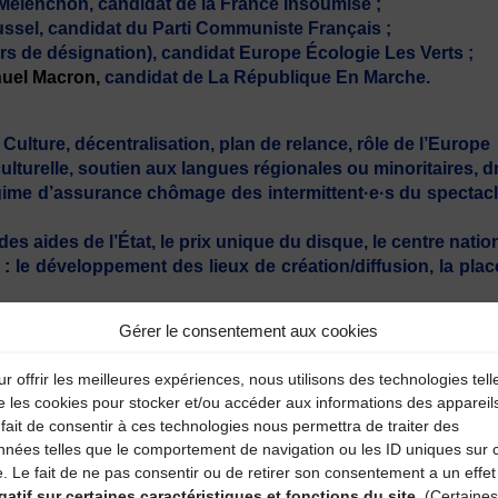
Mélenchon, candidat de la France Insoumise ;
ussel, candidat du Parti Communiste Français ;
rs de désignation), candidat Europe Écologie Les Verts ;
nuel Macron,
candidat de La République En Marche.
 Culture, décentralisation, plan de relance, rôle de l’Europe
culturelle, soutien aux langues régionales ou minoritaires, d
ime d’assurance chômage des intermittent·e·s du spectacle, 
 des aides de l’État, le prix unique du disque, le centre na
 :
le développement des lieux de création/diffusion, la plac
Gérer le consentement aux cookies
piste Morgane Grégory. Attention : jauge limitée,
sur inscri
ais (44).
r offrir les meilleures expériences, nous utilisons des technologies tell
e les cookies pour stocker et/ou accéder aux informations des appareil
’ouverture du festival.
fait de consentir à ces technologies nous permettra de traiter des
al
nnées telles que le comportement de navigation ou les ID uniques sur 
e. Le fait de ne pas consentir ou de retirer son consentement a un effet
gatif sur certaines caractéristiques et fonctions du site.
(Certaines