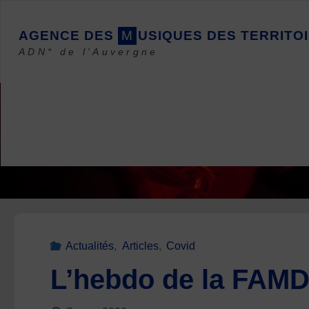
Skip
to
A
G
E
N
C
E
D
E
S
M
U
S
I
Q
U
E
S
D
E
S
T
E
R
R
I
T
O
I
content
ADN* de l'Auvergne
Actualités
,
Articles
,
Covid
L’hebdo de la FAMD