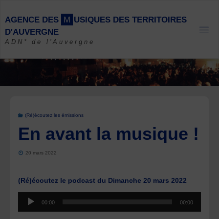
Skip
to
A
G
E
N
C
E
D
E
S
M
U
S
I
Q
U
E
S
D
E
S
T
E
R
R
I
T
O
I
R
E
S
content
D
'
A
U
V
E
R
G
N
E
ADN* de l'Auvergne
(Ré)écoutez les émissions
En avant la musique !
20 mars 2022
(Ré)écoutez le podcast du Dimanche 20 mars 2022
Lecteur
00:00
00:00
audio