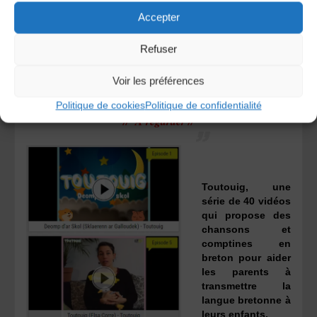
À découvrir
ICI
Accepter
Refuser
Voir les préférences
Politique de cookies
Politique de confidentialité
// A regarder //
Toutouig, une
série de 40 vidéos
qui propose des
chansons et
comptines en
breton pour aider
les parents à
transmettre la
langue bretonne à
leurs enfants.