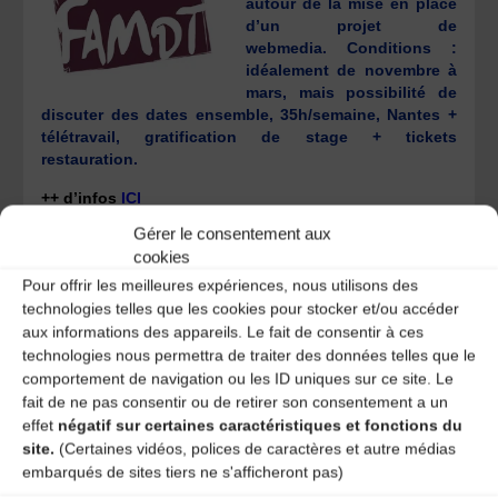
autour de la mise en place
d’un projet de
webmedia. Conditions :
idéalement de novembre à
mars, mais possibilité de
discuter des dates ensemble, 35h/semaine, Nantes +
télétravail, gratification de stage + tickets
restauration.
++
d’infos
ICI
Gérer le consentement aux
cookies
Pour offrir les meilleures expériences, nous utilisons des
technologies telles que les cookies pour stocker et/ou accéder
aux informations des appareils. Le fait de consentir à ces
// A découvrir //
technologies nous permettra de traiter des données telles que le
comportement de navigation ou les ID uniques sur ce site. Le
fait de ne pas consentir ou de retirer son consentement a un
effet
négatif sur certaines caractéristiques et fonctions du
Présentation du
webmédia ECCA
: Centre
site.
(Certaines vidéos, polices de caractères et autre médias
égyptien pour la culture et l’art, fondé en 2002 pour
embarqués de sites tiers ne s'afficheront pas)
enregistrer et promouvoir la musique traditionnelle en
Égypte.