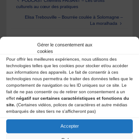
PODCAST Chemins FAISANT – Les droits
culturels au cœur des pratiques
Elisa Trebouville – Bourrée coulée à Solomagne –
La moralhada
Laisser un
Gérer le consentement aux
cookies
commentaire
Pour offrir les meilleures expériences, nous utilisons des
technologies telles que les cookies pour stocker et/ou accéder
aux informations des appareils. Le fait de consentir à ces
Votre adresse e-mail ne sera pas publiée.
Les champs
technologies nous permettra de traiter des données telles que le
obligatoires sont indiqués avec
*
comportement de navigation ou les ID uniques sur ce site. Le
fait de ne pas consentir ou de retirer son consentement a un
effet
négatif sur certaines caractéristiques et fonctions du
site.
(Certaines vidéos, polices de caractères et autre médias
embarqués de sites tiers ne s'afficheront pas)
Accepter