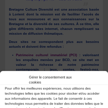
Bretagne Culture Diversité est une association basée
à Lorient dont la mission est de faciliter l’accès de
tous aux ressources et aux connaissances sur la
Bretagne et la diversité de ses cultures. À ce titre, elle
gère différents sites internet, chacun remplissant sa
mission de diffusion thématique.
Deux sites ne correspondent plus aux besoins
actuels et doivent être refondus :
Patrimoine culturel immatériel (PCI)
: valorisant
les enquêtes menées par BCD, ce site met en
valeur la richesse de notre patrimoine
contemporain : jeux, contes, festoù-noz,
patrimoine maritime, savoir-faire, pardons,
Gérer le consentement aux
chants…
http://www.bcd.bzh/pci/fr/
cookies
Bretagne & diversité :
un site dédié à la diversité
Pour offrir les meilleures expériences, nous utilisons des
culturelle illustrée à travers le prisme du
technologies telles que les cookies pour stocker et/ou accéder
documentaire. Un travail mené en partenariat avec
l’association Rhizomes.
http://bed.bzh/fr/
aux informations des appareils. Le fait de consentir à ces
technologies nous permettra de traiter des données telles que le
De plus, BCD souhaite créer de nouveaux outils de