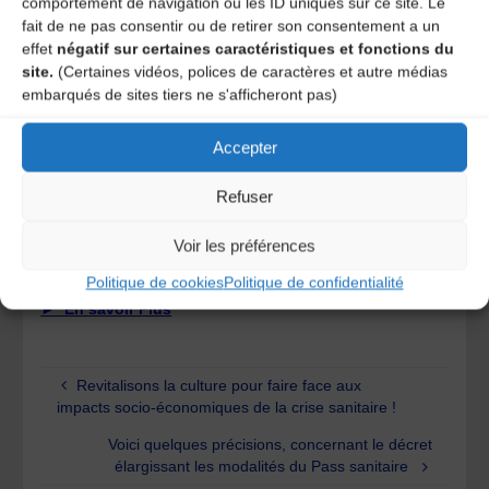
comportement de navigation ou les ID uniques sur ce site. Le
valorisation du patrimoine et des cultures de
fait de ne pas consentir ou de retirer son consentement a un
Bretagne, en se basant notamment sur les documents
effet
négatif sur certaines caractéristiques et fonctions du
et données portés par les sites Bécédia et Bretania.
site.
(Certaines vidéos, polices de caractères et autre médias
Sous l’autorité du responsable de la gestion de
embarqués de sites tiers ne s'afficheront pas)
l’information, et en lien avec le reste de l’équipe et les
prestataires, le ou la chef.fe de projet web aura pour
Accepter
mission de coordonner et planifier la conception des
futurs sites.
Refuser
Les candidatures (CV et lettre de motivation) sont à
envoyer
avant le 5 septembre
par mail à
Voir les préférences
contact@bcd.bzh.
Poste à pourvoir pour septembre 2021.
Politique de cookies
Politique de confidentialité
► En savoir Plus
Revitalisons la culture pour faire face aux
impacts socio-économiques de la crise sanitaire !
Voici quelques précisions, concernant le décret
élargissant les modalités du Pass sanitaire