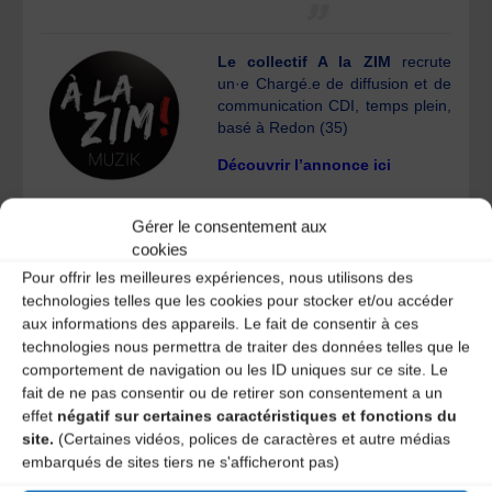
Le collectif A la ZIM
recrute
un·e Chargé.e de diffusion et de
communication CDI, temps plein,
basé à Redon (35)
Découvrir l’annonce ici
Gérer le consentement aux
Naïade production
recrute un·e
cookies
administrateur.trice de production
en CDD (6 à 12 mois) à Rennes
Pour offrir les meilleures expériences, nous utilisons des
(35)
technologies telles que les cookies pour stocker et/ou accéder
aux informations des appareils. Le fait de consentir à ces
Découvrir l’annonce ici
technologies nous permettra de traiter des données telles que le
comportement de navigation ou les ID uniques sur ce site. Le
Le Grand Soufflet
recrute un·e
fait de ne pas consentir ou de retirer son consentement a un
programmateur·rice, basé à
effet
négatif sur certaines caractéristiques et fonctions du
Chartres de Bretagne +
site.
(Certaines vidéos, polices de caractères et autre médias
déplacements en Ille-et-Vilaine +
embarqués de sites tiers ne s'afficheront pas)
en Bretagne, en France et à