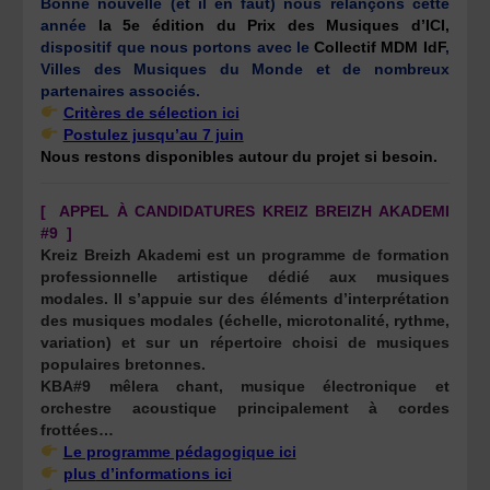
Bonne nouvelle (et il en faut) nous relançons cette
année
la 5e édition du Prix des Musiques d’ICI,
dispositif que nous portons avec le
Collectif MDM IdF
,
Villes des Musiques du Monde et de nombreux
partenaires associés.
Critères de sélection ici
Postulez jusqu’au 7 juin
Nous restons disponibles autour du projet si besoin.
[ APPEL À CANDIDATURES KREIZ BREIZH AKADEMI
#9 ]
Kreiz Breizh Akademi est un programme de formation
professionnelle artistique dédié aux musiques
modales. Il s’appuie sur des éléments d’interprétation
des musiques modales (échelle, microtonalité, rythme,
variation) et sur un répertoire choisi de musiques
populaires bretonnes.
KBA#9 mêlera chant, musique électronique et
orchestre acoustique principalement à cordes
frottées…
Le programme pédagogique ici
plus
d’informations ici