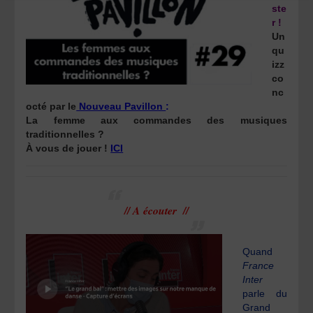
ste
r !
Un
qu
izz
co
nc
octé par le
Nouveau Pavillon
:
La femme aux commandes des musiques
traditionnelles ?
À vous de jouer !
ICI
// A écouter //
Quand
France
Inter
parle du
Grand