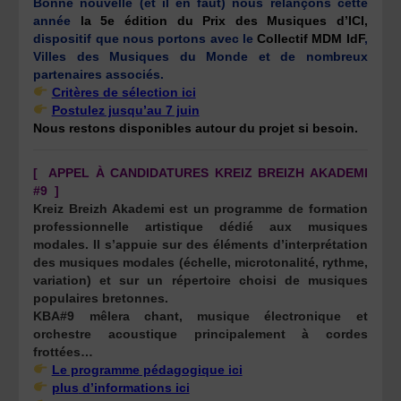
Bonne nouvelle (et il en faut) nous relançons cette
année
la 5e édition du Prix des Musiques d’ICI,
dispositif que nous portons avec le
Collectif MDM IdF
,
Villes des Musiques du Monde et de nombreux
partenaires associés.
Critères de sélection ici
Postulez jusqu’au 7 juin
Nous restons disponibles autour du projet si besoin.
[ APPEL À CANDIDATURES KREIZ BREIZH AKADEMI
#9 ]
Kreiz Breizh Akademi est un programme de formation
professionnelle artistique dédié aux musiques
modales. Il s’appuie sur des éléments d’interprétation
des musiques modales (échelle, microtonalité, rythme,
variation) et sur un répertoire choisi de musiques
populaires bretonnes.
KBA#9 mêlera chant, musique électronique et
orchestre acoustique principalement à cordes
frottées…
Le programme pédagogique ici
plus
d’informations ici