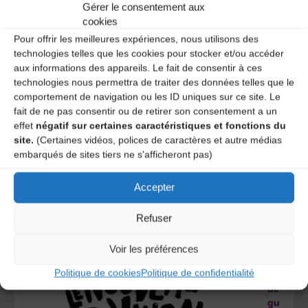
Gérer le consentement aux
cookies
Pour offrir les meilleures expériences, nous utilisons des
technologies telles que les cookies pour stocker et/ou accéder
aux informations des appareils. Le fait de consentir à ces
technologies nous permettra de traiter des données telles que le
Polyphony Project :
la collecte de chants traditionnels
comportement de navigation ou les ID uniques sur ce site. Le
ukrainiens – La chronique d’Aliette de Laleu –
France
fait de ne pas consentir ou de retirer son consentement a un
Musique
effet
négatif sur certaines caractéristiques et fonctions du
À regarder ici
site.
(Certaines vidéos, polices de caractères et autre médias
Consulter le site de polyphonyproject
ici
embarqués de sites tiers ne s'afficheront pas)
Accepter
// A découvrir //
Refuser
À
tes
Voir les préférences
ter
Politique de cookies
Politique de confidentialité
et
dé
gu