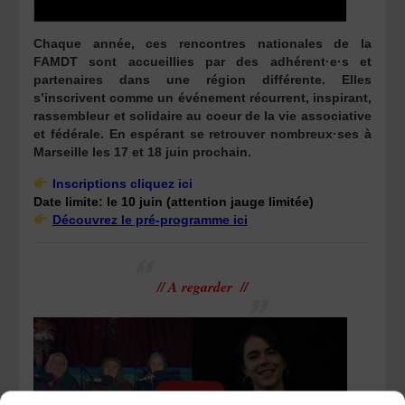
Chaque année, ces rencontres nationales de la
FAMDT sont accueillies par des adhérent·e·s et
partenaires dans une région différente. Elles
s’inscrivent comme un événement récurrent, inspirant,
rassembleur et solidaire au coeur de la vie associative
et fédérale. En espérant se retrouver nombreux·ses à
Marseille les 17 et 18 juin prochain.
Inscriptions cliquez ici
Date limite: le 10 juin (attention jauge limitée)
Découvrez
le pré-programme ici
// A regarder //