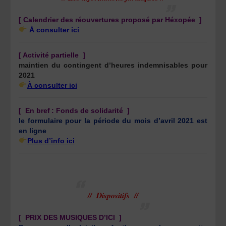
[ Calendrier des réouvertures proposé par Héxopée
]
À consulter ici
[ Activité partielle ]
maintien du contingent d’heures indemnisables pour
2021
À consulter ici
[ En bref : Fonds de solidarité
]
le formulaire pour la période du mois d’avril 2021 est
en ligne
Plus d’info ici
// Dispositifs //
[
PRIX DES MUSIQUES D’ICI ]