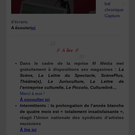
bal :
chronique
Capture
d’écrans.
A écouter
ici
// A lire //
Dans le cadre de la reprise
M Média
met
gratuitement à dispositions ses magasines :
La
Scène, La Lettre du Spectacle, ScènePlus,
Théâtre(s), Le Jurisculture, La Lettre de
l’entreprise culturelle, Le Piccolo, Culturelink…
Merci à eux !
À consulter ici
I
ntermittents : la prolongation de l’année blanche
de quatre mois est « totalement insatisfaisante »,
réagit l’Union nationale des syndicats d’artistes
musiciens
À lire ici