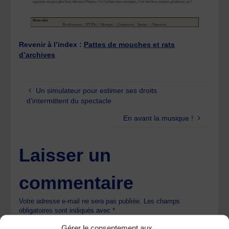
Revenir à l’index :
Pattes de mouches et rats
d’archives
Un simulateur pour estimer ses droits
d’intermittent du spectacle
En avant la musique !
Laisser un
commentaire
Votre adresse e-mail ne sera pas publiée.
Les champs
obligatoires sont indiqués avec
*
Gérer le consentement aux