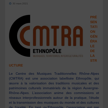
30 mars 2021
PRÉ
SEN
TATI
ON
GÉN
ÉRA
LE
DE
LA
STR
UCTURE
Le Centre des Musiques Traditionnelles Rhône-Alpes
(CMTRA) est une association labellisée Ethnopôle, qui
œuvre à la valorisation des traditions musicales et des
patrimoines culturels immatériels de la région Auvergne-
Rhône-Alpes. L’association anime des commissions et
réseaux interprofessionnels autour de la pratique, l’étude
et la transmission des musiques du monde et des cultures
de l’oralité. En tant qu’Ethnopôle, l’association est par