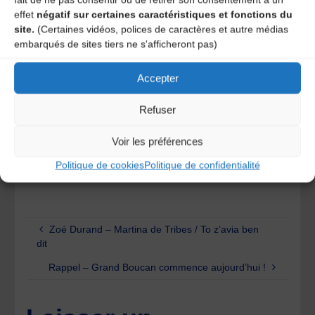
effet
négatif sur certaines caractéristiques et fonctions du
CONDITIONS ET CONTACT
site.
(Certaines vidéos, polices de caractères et autre médias
Contrat :
35h hebdomadaires en CDI
embarqués de sites tiers ne s'afficheront pas)
Rémunération :
Groupe F de la Convention Collective de
l’Animation, indice 375, tickets restaurant
Accepter
Lieu :
46 cours du docteur Jean Damidot, 69100
Villeurbanne Permis B et véhicule personnel appréciés
Refuser
Date de prise de fonction :
lundi 14 juin 2021 Entretiens
e
: 2
quinzaine de mai
Voir les préférences
Candidatures à envoyer jusqu’au 2 mai 2021 inclus :
CV + lettre de motivation à
recrutement@cmtra.org
Politique de cookies
Politique de confidentialité
Zoé Durand – Martina de Tribes / To z’avia ben
dit
Rappel – Grand Boucan commence aujourd’hui !