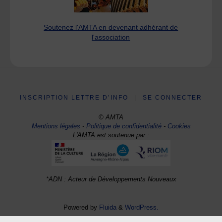
Soutenez l'AMTA en devenant adhérant de
l'association
INSCRIPTION LETTRE D’INFO
|
SE CONNECTER
© AMTA
Mentions légales
-
Politique de confidentialité
-
Cookies
L'AMTA est soutenue par :
*ADN : Acteur de Développements Nouveaux
Powered by
Fluida
&
WordPress.