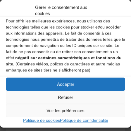
Ce site utilise Akismet pour réduire les indésirables.
En
savoir plus sur la façon dont les données de vos
Gérer le consentement aux
commentaires sont traitées
.
cookies
Pour offrir les meilleures expériences, nous utilisons des
technologies telles que les cookies pour stocker et/ou accéder
aux informations des appareils. Le fait de consentir à ces
technologies nous permettra de traiter des données telles que le
comportement de navigation ou les ID uniques sur ce site. Le
fait de ne pas consentir ou de retirer son consentement a un
effet
négatif sur certaines caractéristiques et fonctions du
site.
(Certaines vidéos, polices de caractères et autre médias
embarqués de sites tiers ne s'afficheront pas)
A DECOUVRIR :
Accepter
Refuser
Voir les préférences
Politique de cookies
Politique de confidentialité