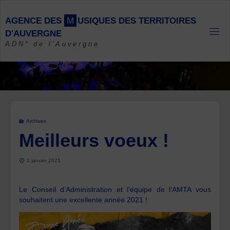
Skip
to
A
G
E
N
C
E
D
E
S
M
U
S
I
Q
U
E
S
D
E
S
T
E
R
R
I
T
O
I
R
E
S
content
D
'
A
U
V
E
R
G
N
E
ADN* de l'Auvergne
Archives
Meilleurs voeux !
1 janvier 2021
Le Conseil d’Administration et l’équipe de l’AMTA vous
souhaitent une excellente année 2021 !